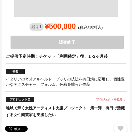
¥500,000
1
残り
(税込/送料込)
販売終了
ご提供予定時期：チケット「利用確定」後、1~2ヶ月後
概要
イタリアの奇才アルベルト・ブッリの技法を有田焼に応用し、個性豊
かなテクスチャー、フォルム、色彩を纏った作品
プロジェクト名
プロジェクトを見る
arrow_forward
地域で輝く女性アーティスト支援プロジェクト 第一弾 有田で活躍
する女性陶芸家を支援したい
favorite