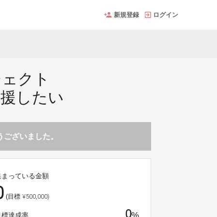
新規登録
ログイン
ジェクト
支援したい
とうございました。
集まっている金額
0
¥500,000)
(目標
0
%
目標達成率