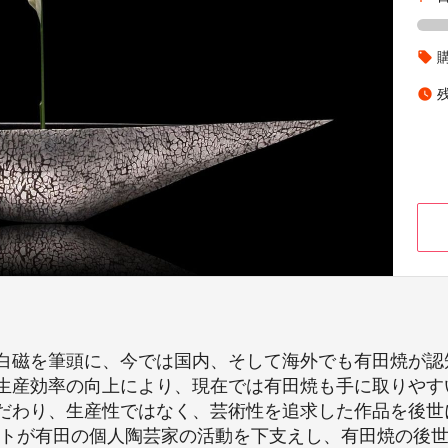
local_offer
watch_later
白磁を筆頭に、今では国内、そして海外でも有田焼が認
生産効率の向上により、現在では有田焼も手に取りやす
だわり、生産性ではなく、芸術性を追求した作品を後世
クトが有田の個人陶芸家の活動を下支えし、有田焼の後