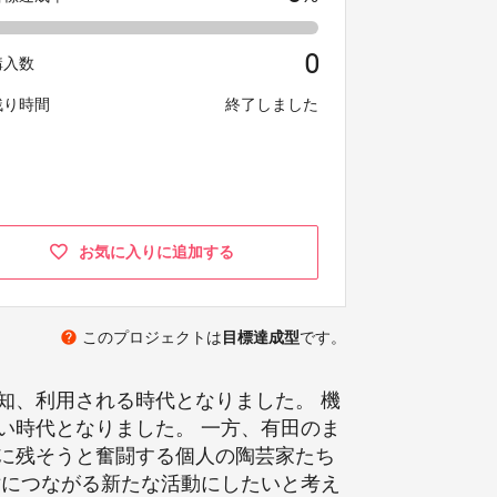
0
購入数
残り時間
終了しました
お気に入りに追加する
help
このプロジェクトは
目標達成型
です。
知、利用される時代となりました。 機
い時代となりました。 一方、有田のま
に残そうと奮闘する個人の陶芸家たち
世につながる新たな活動にしたいと考え