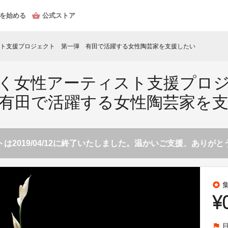
を始める
公式ストア
ト支援プロジェクト 第一弾 有田で活躍する女性陶芸家を支援したい
輝く女性アーティスト支援プロ
有田で活躍する女性陶芸家を
は2019/04/12に終了いたしました。温かいご支援、ありが
stars
¥
flag