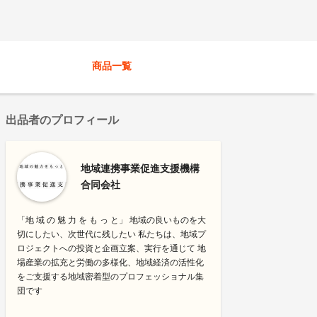
商品一覧
出品者のプロフィール
地域連携事業促進支援機構
合同会社
「地 域 の 魅 力 を も っ と」 地域の良いものを大
切にしたい、次世代に残したい 私たちは、地域プ
ロジェクトへの投資と企画立案、実行を通じて 地
場産業の拡充と労働の多様化、地域経済の活性化
をご支援する地域密着型のプロフェッショナル集
団です