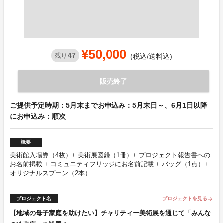
¥50,000
47
残り
(税込/送料込)
販売終了
ご提供予定時期：5月末までお申込み：5月末日～、6月1日以降
にお申込み：順次
概要
美術館入場券（4枚）+ 美術展図録（1冊）+ プロジェクト報告書への
お名前掲載 + コミュニティフリッジにお名前記載 + バッグ（1点）+
オリジナルスプーン（2本）
プロジェクト名
プロジェクトを見る
arrow_forward
【地域の母子家庭を助けたい】チャリティー美術展を通じて「みんな