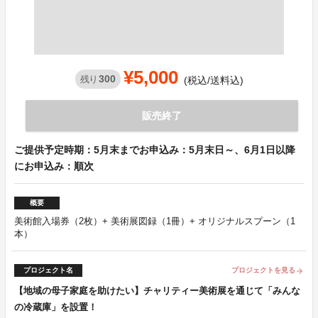
¥5,000
300
残り
(税込/送料込)
販売終了
ご提供予定時期：5月末までお申込み：5月末日～、6月1日以降
にお申込み：順次
概要
美術館入場券（2枚）+ 美術展図録（1冊）+ オリジナルスプーン（1
本）
プロジェクト名
プロジェクトを見る
arrow_forward
【地域の母子家庭を助けたい】チャリティー美術展を通じて「みんな
の冷蔵庫」を設置！