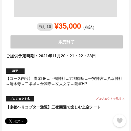
¥35,000
10
残り
(税込)
販売終了
ご提供予定時期：2021年11月20・21・22・23日
概要
【コース内容】 鷹峯HP→下鴨神社→京都御所→平安神宮→八坂神社
→清水寺→二条城→金閣寺→左大文字→鷹峯HP
プロジェクト名
プロジェクトを見る
arrow_forward
【京都ヘリコプター遊覧】三密回避で楽しむ上空デート
favorite