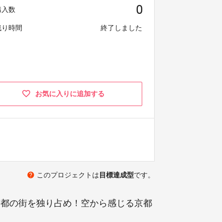
0
購入数
残り時間
終了しました
お気に入りに追加する
help
このプロジェクトは
目標達成型
です。
で京都の街を独り占め！空から感じる京都