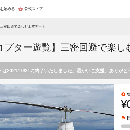
を始める
公式ストア
三密回避で楽しむ上空デート
コプター遊覧】三密回避で楽し
は2021/10/31に終了いたしました。温かいご支援、ありが
stars
¥
flag