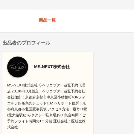
商品一覧
出品者のプロフィール
MS-NEXT株式会社
MS-NEXT株式会社 ♢ヘリコプター遊覧予約代理
店 2019年10月創立 ヘリコプター遊覧予約会社
会社住所：京都府京都市中京区小結棚町436フィ
エルテ四条烏丸シュッド102 ヘリポート住所：京
都府京都市北区鷹峯長坂 アクセス方法：最寄り駅
(北大路駅)からタクシー駐車場あり 集合時間：ご
予約フライト時間の1５分前 運航会社：匠航空株
式会社