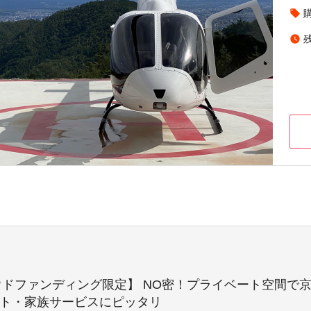
local_offer
watch_later
ラウドファンディング限定】 NO密！プライベート空間
ント・家族サービスにピッタリ