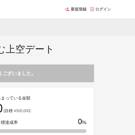
新規登録
ログイン
む上空デート
とうございました。
集まっている金額
0
¥500,000)
(目標
0
%
目標達成率