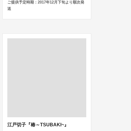
ご提供予定時期：2017年12月下旬より順次発
送
江戸切子『椿～TSUBAKI~』