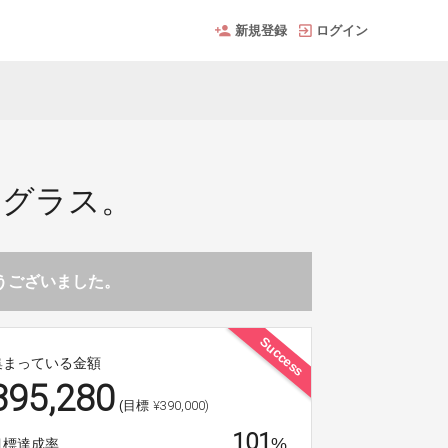
新規登録
ログイン
クグラス。
とうございました。
Success
集まっている金額
395,280
¥390,000)
(目標
101
%
目標達成率