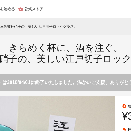
を始める
公式ストア
三色被せ硝子の、美しい江戸切子ロックグラス。
きらめく杯に、酒を注ぐ。
硝子の、美しい江戸切子ロッ
は2018/04/01に終了いたしました。温かいご支援、ありが
stars
¥
flag