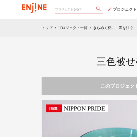
プロジェクト
トップ
プロジェクト一覧
きらめく杯に、酒を注ぐ。
chevron_right
chevron_right
三色被せ
このプロジェクト