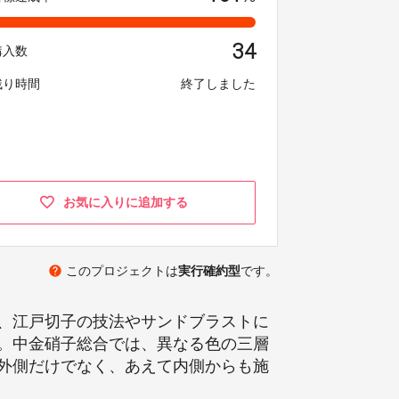
34
購入数
残り時間
終了しました
お気に入りに追加する
help
このプロジェクトは
実行確約型
です。
、江戸切子の技法やサンドブラストに
。中金硝子総合では、異なる色の三層
外側だけでなく、あえて内側からも施