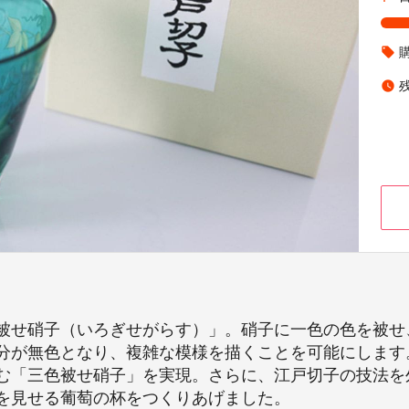
local_offer
watch_later
被せ硝子（いろぎせがらす）」。硝子に一色の色を被せ
分が無色となり、複雑な模様を描くことを可能にします
む「三色被せ硝子」を実現。さらに、江戸切子の技法を
を見せる葡萄の杯をつくりあげました。