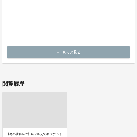
お支払い時期
商品購入時に決済します。
商品（チケット記載内容）のお引渡し時期
商品の引渡し時期またはサービスの提供時期は、各プロジェクトペ
ージの記載をご確認ください。
キャンセルの可否と条件
キャンセルはできません。
もっと見る
add
決済完了後の返金は一切できません。
閲覧履歴
【冬の就寝時に】足が冷えて眠れないは