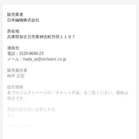
販売業者
日本編物株式会社
所在地
兵庫県加古川市東神吉町升田１１９７
連絡先
電話：0120-9696-23
メール：hada_ai@nichiami.co.jp
販売責任者
柿坪 正宏
販売価格
各プロジェクトページの「チケット代金」をご覧ください。価格は
税込です。
商品代金以外に必要な料金
なし
お支払い方法
クレジットカード（VISA/Master）によりお支払いいただけます。