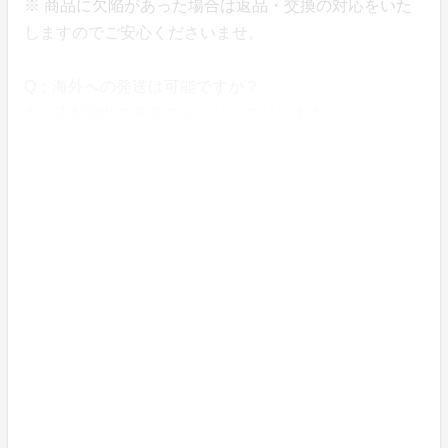
※ 商品に欠陥があった場合は返品・交換の対応をいた
しますのでご安心くださいませ。
Q：海外への発送は可能ですか？
A：日本国内の発送のみになっております。
【お手入れについて】
Q：洗濯はどうすればいいですか
A：長くご愛用していただくため、ネットに入れて中性
洗剤で洗っていただくことをおすすめいたします。
干す際は、日陰での吊り干しか平干しで漂白剤と乾燥機
のご使用はお避けください。
Q：洗濯すると縮んだりしませんか？
A：編立特性上、立体的な形状に戻ろうとしますが、靴
下の縮みは少なく、伸び・対応サイズは変わりません。
劣化を抑え長くお使いいただくためにも、他の洗濯物と