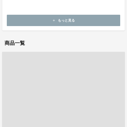
ホームページ：
http://hada-ai.com/
もっと見る
add
お問い合わせ：
hada_ai@nichiami.co.jp
商品一覧