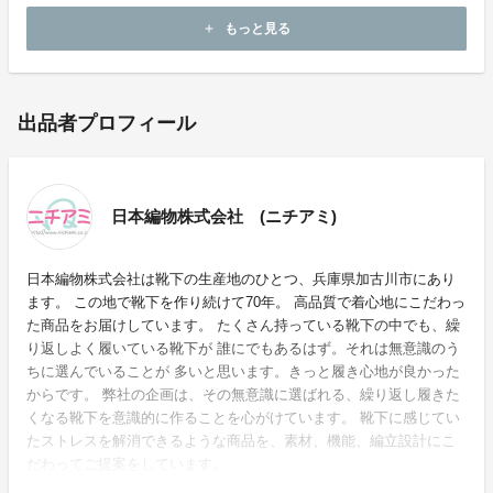
一緒に洗う場合はネットに入れて洗ってください。
もっと見る
add
出品者プロフィール
日本編物株式会社 (ニチアミ)
日本編物株式会社は靴下の生産地のひとつ、兵庫県加古川市にあり
ます。 この地で靴下を作り続けて70年。 高品質で着心地にこだわっ
た商品をお届けしています。 たくさん持っている靴下の中でも、繰
り返しよく履いている靴下が 誰にでもあるはず。それは無意識のう
ちに選んでいることが 多いと思います。きっと履き心地が良かった
からです。 弊社の企画は、その無意識に選ばれる、繰り返し履きた
くなる靴下を意識的に作ることを心がけています。 靴下に感じてい
たストレスを解消できるような商品を、素材、機能、編立設計にこ
だわってご提案をしています。