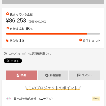
stars
集まっている金額
¥86,253
(目標 ¥100,000)
86
flag
目標達成率
%
15
watch_later
購入数
終了しました
このプロジェクトは
実行確約型
です。
description
stars
chat
概要
新着情報
コメント
＼このプロジェクトのポイント／
日本編物株式会社 (ニチアミ)
arrow_downward
詳細