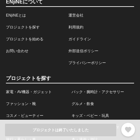
ENjiNEについて
ENjiNEとは
運営会社
プロジェクトを探す
利用規約
プロジェクトを始める
ガイドライン
お問い合わせ
外部送信ポリシー
プライバシーポリシー
プロジェクトを探す
家電・AV機器・ガジェット
バック・腕時計・アクセサリー
ファッション・靴
グルメ・飲食
コスメ・ビューティー
キッズ・ベビー・玩具
ビジネス・教育・セミナー
インテリア・日用雑貨・DIY
favorite
プロジェクトは終了いたしました
旅行・暮らし・車
本・漫画・雑誌