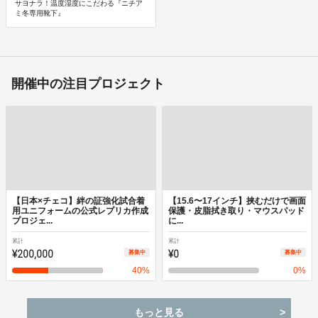
サヨナラ！温度湿度にこだわる『ニチア
ミ冬専用靴下』
開催中の注目プロジェクト
【日本×チェコ】絆の証強化試合着
【15.6〜17インチ】挟むだけで画面
用ユニフォームの公式レプリカ作成
保護・皮脂拭き取り・マウスパッド
プロジェ...
に...
累計
累計
¥200,000
¥0
募集中
募集中
40
%
0
%
もっと見る