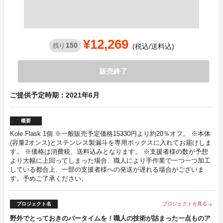
¥12,269
150
残り
(税込/送料込)
販売終了
ご提供予定時期：2021年6月
概要
Kole Flask 1個 ※一般販売予定価格15330円より約20％オフ。 ※本体
(容量2オンス)とステンレス製漏斗を専用ボックスに入れてお届けしま
す。 ※価格は消費税、送料込みとなります。 ※支援者様の数が予想
より大幅に上回ってしまった場合、職人により手作業で一つ一つ加工
している都合上、一部の支援者様への発送が遅れる場合がございま
す。予めご了承ください。
プロジェクト名
プロジェクトを見る
arrow_forward
野外でとっておきのバータイムを！職人の技術が詰まった一点ものア