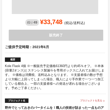
¥33,748
49
残り
(税込/送料込)
販売終了
ご提供予定時期：2021年6月
概要
Kole Flask 4個 ※一般販売予定価格61360円より約45％オフ。 ※本体
(容量2オンス)とステンレス製漏斗を専用ボックスに入れてお届けしま
す。 ※価格は消費税、送料込みとなります。 ※支援者様の数が予想
より大幅に上回ってしまった場合、職人により手作業で一つ一つ加工
している都合上、一部の支援者様への発送が遅れる場合がございま
す。予めご了承ください。
プロジェクト名
プロジェクトを見る
arrow_forward
野外でとっておきのバータイムを！職人の技術が詰まった一点ものア