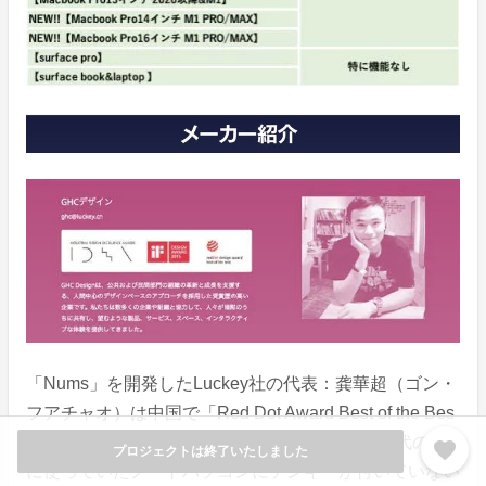
「Nums」を開発したLuckey社の代表：龚華超（ゴン・
フアチャオ）は中国で「Red Dot Award Best of the Bes
t」を獲得した最年少の受賞者です。彼は大学時代の時
favorite
プロジェクトは終了いたしました
に使っていたノートパソコンにテンキーが付いていない