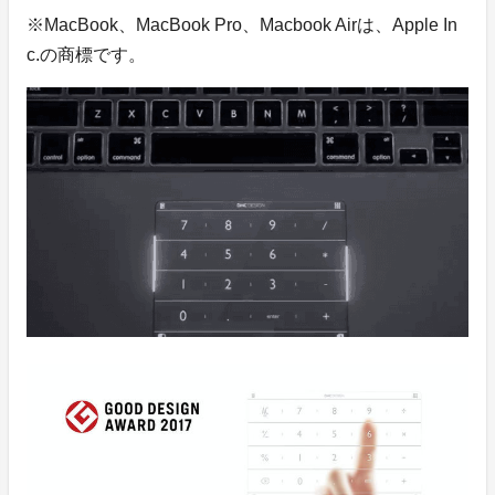
※MacBook、MacBook Pro、Macbook Airは、Apple In
c.の商標です。