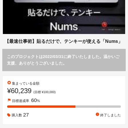
【最速仕事術】貼るだけで、テンキーが使える「Nums」
このプロジェクトは2022/03/31に終了いたしました。温かいご
支援、ありがとうございました。
stars
集まっている金額
¥60,239
(目標 ¥100,000)
60
flag
目標達成率
%
27
watch_later
購入数
終了しました