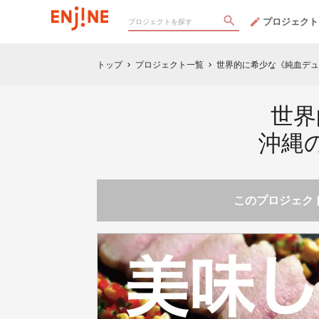
プロジェクト
トップ
プロジェクト一覧
世界的に希少な《純血デュ
chevron_right
chevron_right
世界
沖縄
このプロジェクト