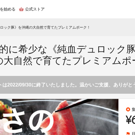
を始める
公式ストア
ロック豚》を沖縄の大自然で育てたプレミアムポーク！
的に希少な《純血デュロック
の大自然で育てたプレミアムポ
は2022/09/30に終了いたしました。温かいご支援、ありが
stars
¥
flag