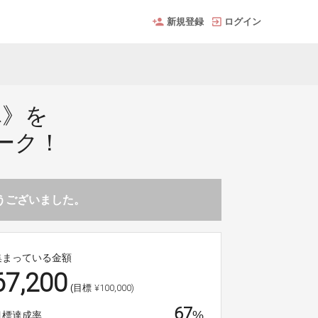
新規登録
ログイン
豚》を
ーク！
とうございました。
集まっている金額
67,200
¥100,000)
(目標
67
%
目標達成率