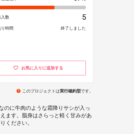
5
購入数
残り時間
終了しました
お気に入りに追加する
help
このプロジェクトは
実行確約型
です。
なのに牛肉のような霜降りサシが入っ
わえます。脂身はさらっと軽く甘みがあ
がりください。