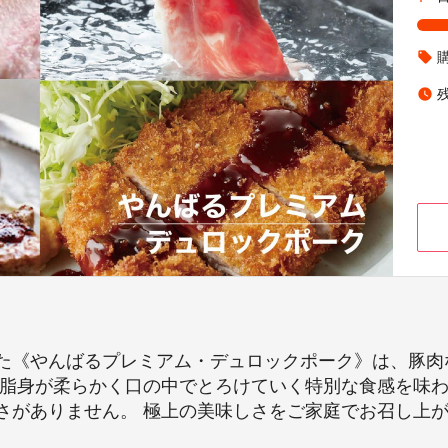
local_offer
watch_later
た《やんばるプレミアム・デュロックポーク》は、豚肉
、脂身が柔らかく口の中でとろけていく特別な食感を味
さがありません。 極上の美味しさをご家庭でお召し上