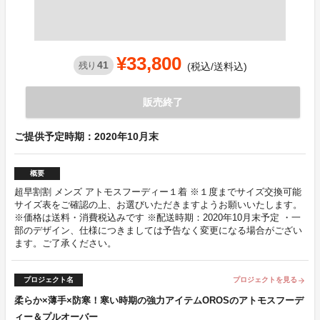
¥33,800
41
残り
(税込/送料込)
販売終了
ご提供予定時期：2020年10月末
概要
超早割割 メンズ アトモスフーディー１着 ※１度までサイズ交換可能
サイズ表をご確認の上、お選びいただきますようお願いいたします。
※価格は送料・消費税込みです ※配送時期：2020年10月末予定 ・一
部のデザイン、仕様につきましては予告なく変更になる場合がござい
ます。ご了承ください。
プロジェクト名
プロジェクトを見る
arrow_forward
柔らか×薄手×防寒！寒い時期の強力アイテムOROSのアトモスフーデ
ィー＆プルオーバー