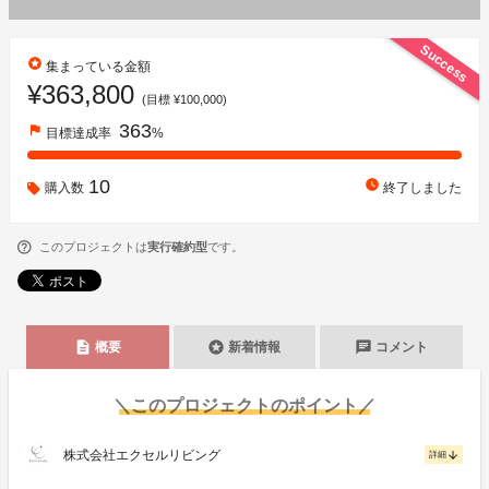
Success
stars
集まっている金額
¥363,800
(目標 ¥100,000)
363
flag
目標達成率
%
10
watch_later
購入数
終了しました
このプロジェクトは
実行確約型
です。
description
stars
chat
概要
新着情報
コメント
＼このプロジェクトのポイント／
株式会社エクセルリビング
arrow_downward
詳細