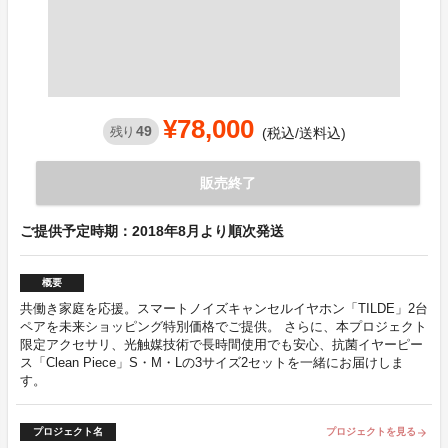
¥78,000
49
残り
(税込/送料込)
販売終了
ご提供予定時期：2018年8月より順次発送
概要
共働き家庭を応援。スマートノイズキャンセルイヤホン「TILDE」2台
ペアを未来ショッピング特別価格でご提供。 さらに、本プロジェクト
限定アクセサリ、光触媒技術で長時間使用でも安心、抗菌イヤーピー
ス「Clean Piece」S・M・Lの3サイズ2セットを一緒にお届けしま
す。
プロジェクト名
プロジェクトを見る
arrow_forward