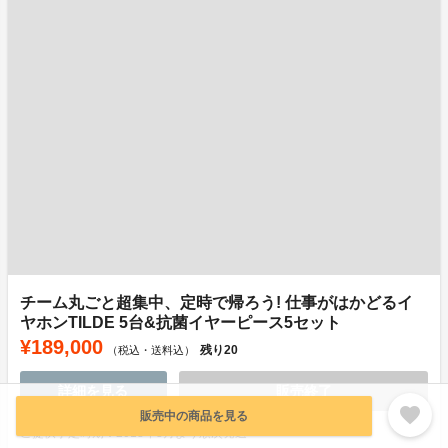
チーム丸ごと超集中、定時で帰ろう! 仕事がはかどるイ
ヤホンTILDE 5台&抗菌イヤーピース5セット
¥189,000
残り
20
（税込・送料込）
詳細を見る
販売終了
favorite
販売中の商品を見る
ご提供予定時期：2018年8月より順次発送