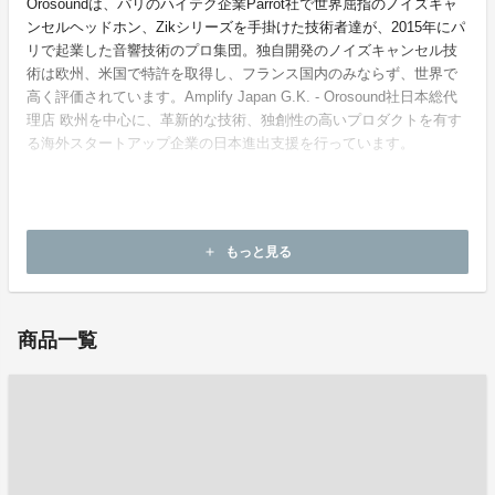
Orosoundは、パリのハイテク企業Parrot社で世界屈指のノイズキャ
ンセルヘッドホン、Zikシリーズを手掛けた技術者達が、2015年にパ
リで起業した音響技術のプロ集団。独自開発のノイズキャンセル技
術は欧州、米国で特許を取得し、フランス国内のみならず、世界で
高く評価されています。Amplify Japan G.K. - Orosound社日本総代
理店 欧州を中心に、革新的な技術、独創性の高いプロダクトを有す
る海外スタートアップ企業の日本進出支援を行っています。
ホームページ：
https://www.orosound.jp
もっと見る
add
お問い合わせ：
hello@orosound.jp
商品一覧