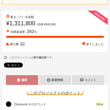
Success
stars
集まっている金額
¥1,311,800
(目標 ¥500,000)
262
flag
目標達成率
%
32
watch_later
購入数
終了しました
このプロジェクトは
実行確約型
です。
description
stars
chat
概要
新着情報
コメント
＼このプロジェクトのポイント／
Orosound オロサウンド
arrow_downward
詳細