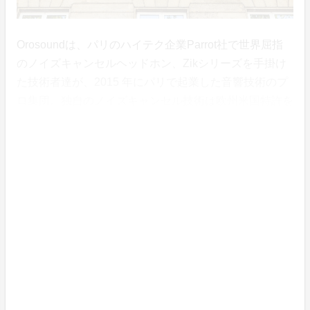
Orosoundは、パリのハイテク企業Parrot社で世界屈指
のノイズキャンセルヘッドホン、Zikシリーズを手掛け
た技術者達が、2015 年にパリで起業した音響技術のプ
ロ集団。独自のノイズキャンセル技術は欧州米国特許を
取得。グローバルイノベーションアワードを始め、iLab
2015、Connecting the world 2015最優秀賞受賞など、
その技術力は世界で高く評価されています。
お問い合わせ
本プロジェクト、TILDEイヤホン、Orosound社に関す
るお問い合わせは、下記までお願いいたします。
hello@orosound.jp