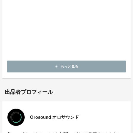
https://www.orosound.jp
Orosound社日本総代理店
Amplify Japan アンプリファイジャパン
神奈川県横浜市中区桜木町1-1-7 ヒューリックみなとみ
らい10F
info@amplify-japan.com
http://www.amplify-japan.com
もっと見る
add
出品者プロフィール
Orosound オロサウンド