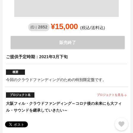
¥15,000
2852
残り
(税込/送料込)
販売終了
ご提供予定時期：2021年3月下旬
概要
今回のクラウドファンディングのための特別限定盤です。
プロジェクト名
プロジェクトを見る
arrow_forward
大阪フィル・クラウドファンディング～コロナ後の未来にも大フィ
ル・サウンドを継承していきたい～
favorite