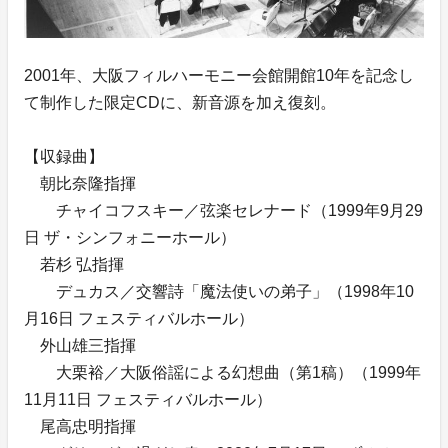
2001年、大阪フィルハーモニー会館開館10年を記念し
て制作した限定CDに、新音源を加え復刻。
【収録曲】
朝比奈隆指揮
チャイコフスキー／弦楽セレナード（1999年9月29
日 ザ・シンフォニーホール）
若杉 弘指揮
デュカス／交響詩「魔法使いの弟子」（1998年10
月16日 フェスティバルホール）
外山雄三指揮
大栗裕／大阪俗謡による幻想曲（第1稿）（1999年
11月11日 フェスティバルホール）
尾高忠明指揮