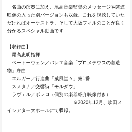
名曲の演奏に加え、尾高音楽監督のメッセージや関連
映像の入った別バージョンも収録。これを視聴していた
だければオーケストラ、そして大阪フィルのことが良く
分かるスペシャル動画です！
【収録曲】
尾高忠明指揮
ベートーヴェン／バレエ音楽「プロメテウスの創造
物」序曲
エルガー／行進曲「威風堂々」第1番
スメタナ／交響詩「モルダウ」
ラヴェル／ボレロ（個別の楽器紹介映像付き）
※2020年12月、吹田メ
イシアター大ホールにて収録。