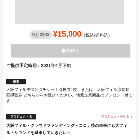
¥15,000
2942
残り
(税込/送料込)
販売終了
ご提供予定時期：2021年4月下旬
概要
大阪フィル主催公演チケット引換券1枚 または 大阪フィル演奏動
画視聴券 どちらかをお選びください。地元企業商品のプレゼント付で
す。
プロジェクト名
プロジェクトを見る
arrow_forward
大阪フィル・クラウドファンディング～コロナ後の未来にも大フィ
ル・サウンドを継承していきたい～