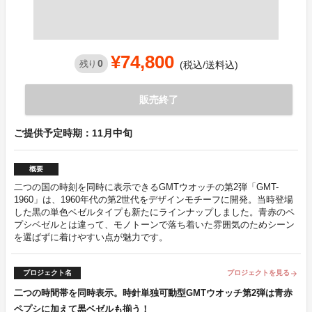
¥74,800
0
残り
(税込/送料込)
販売終了
ご提供予定時期：11月中旬
概要
二つの国の時刻を同時に表示できるGMTウオッチの第2弾「GMT-
1960」は、1960年代の第2世代をデザインモチーフに開発。当時登場
した黒の単色ベゼルタイプも新たにラインナップしました。青赤のペ
プシベゼルとは違って、モノトーンで落ち着いた雰囲気のためシーン
を選ばずに着けやすい点が魅力です。
プロジェクト名
プロジェクトを見る
arrow_forward
二つの時間帯を同時表示。時針単独可動型GMTウオッチ第2弾は青赤
ペプシに加えて黒ベゼルも揃う！