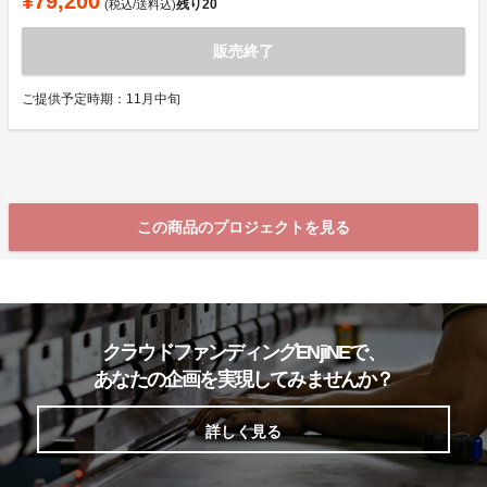
¥79,200
残り
20
(税込/送料込)
販売終了
ご提供予定時期：11月中旬
この商品のプロジェクトを見る
クラウドファンディングENjiNEで、
あなたの企画を実現してみませんか？
詳しく見る