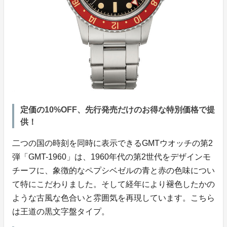
定価の10%OFF、先行発売だけのお得な特別価格で提
供！
二つの国の時刻を同時に表示できるGMTウオッチの第2
弾「GMT-1960」は、1960年代の第2世代をデザインモ
チーフに、象徴的なペプシベゼルの青と赤の色味につい
て特にこだわりました。そして経年により褪色したかの
ような古風な色合いと雰囲気を再現しています。こちら
は王道の黒文字盤タイプ。