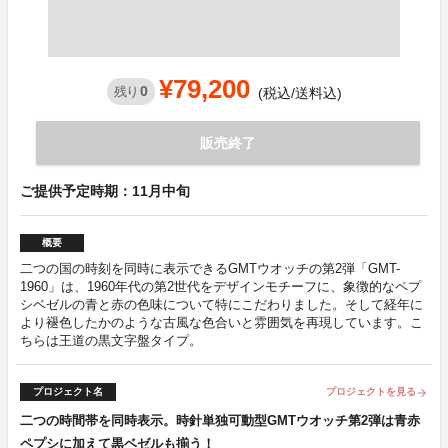
¥79,200
0
残り
(税込/送料込)
販売終了
ご提供予定時期：11月中旬
概要
二つの国の時刻を同時に表示できるGMTウオッチの第2弾「GMT-
1960」は、1960年代の第2世代をデザインモチーフに、象徴的なペプ
シベゼルの青と赤の色味について特にこだわりました。そして経年に
より褪色したかのような古風な色合いと雰囲気を再現しています。こ
ちらは王道の黒文字盤タイプ。
プロジェクト名
プロジェクトを見る
arrow_forward
二つの時間帯を同時表示。時針単独可動型GMTウオッチ第2弾は青赤
ペプシに加えて黒ベゼルも揃う！