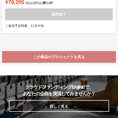
¥79,200
残り
20
(税込/送料込)
販売終了
ご提供予定時期：11月中旬
この商品のプロジェクトを見る
クラウドファンディングENjiNEで、
あなたの企画を実現してみませんか？
詳しく見る