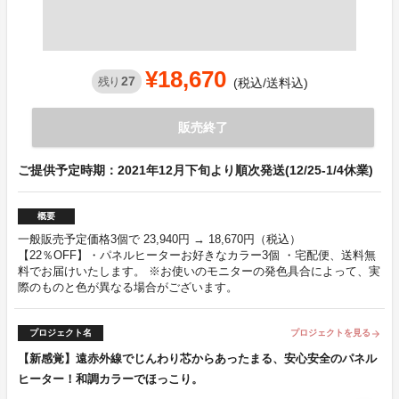
¥18,670
27
残り
(税込/送料込)
販売終了
ご提供予定時期：2021年12月下旬より順次発送(12/25-1/4休業)
概要
一般販売予定価格3個で 23,940円 → 18,670円（税込）
【22％OFF】・パネルヒーターお好きなカラー3個 ・宅配便、送料無
料でお届けいたします。 ※お使いのモニターの発色具合によって、実
際のものと色が異なる場合がございます。
プロジェクト名
プロジェクトを見る
arrow_forward
【新感覚】遠赤外線でじんわり芯からあったまる、安心安全のパネル
ヒーター！和調カラーでほっこり。