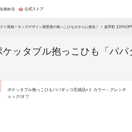
を始める
公式ストア
クト収納！キッズデザイン賞受賞の抱っこひもがさらに進化！
超早割【20%OF
chevron_right
】ポケッタブル抱っこひも「パパ
ポケッタブル抱っこひもパパダッコ完成品×１ カラー：グレンチ
ェック/オフ