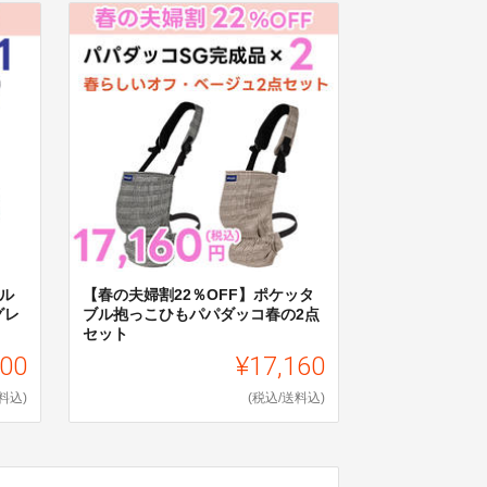
ブル
【春の夫婦割22％OFF】ポケッタ
グレ
ブル抱っこひもパパダッコ春の2点
セット
800
¥17,160
料込)
(税込/送料込)