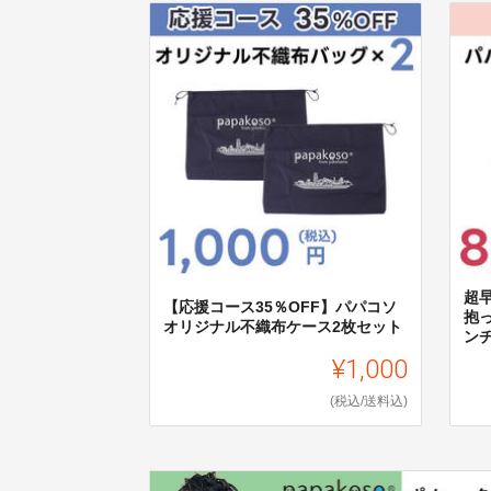
超
【応援コース35％OFF】パパコソ
抱
オリジナル不織布ケース2枚セット
ン
¥1,000
(税込/送料込)