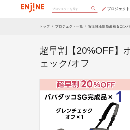
プロジェクト
トップ
プロジェクト一覧
安全性＆簡単装着＆コンパ
chevron_right
chevron_right
超早割【20%OFF
ェック/オフ