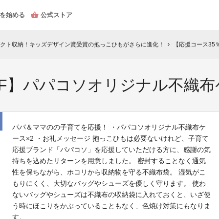
を始める
公式ストア
クト収納！キッズデザイン賞受賞の抱っこひもがさらに進化！
【応援コース35
chevron_right
FF】パパコソオリジナル不織布
パパ＆ママのの子育てを応援！ ・パパコソオリジナル不織布ケ
ース×2 ・お礼メッセージ 抱っこひもは必要ないけれど、子育て
応援ブランド「パパコソ」を応援していただける方に、感謝の気
持ちを込めたリターンを用意しました。 密封することなく通気
性を保ちながら、ホコリから収納物を守る不織布袋。 湿気がこ
もりにくく、大切なバッグやシューズを優しく守ります。 使わ
ないバッグやシューズは不織布の収納袋に入れておくと、いざ使
う時にほこりをかぶっていることもなく、色焼け対策にもなりま
す。