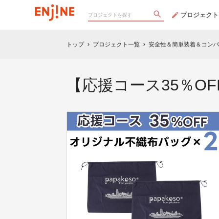
プロジェクト
トップ
プロジェクト一覧
安全性＆簡単装着＆コンパ
chevron_right
chevron_right
【応援コース35％O