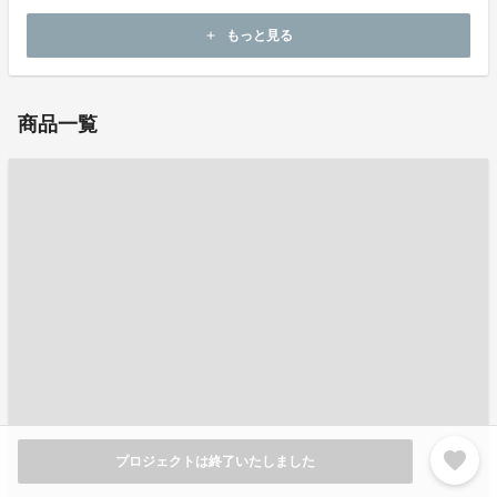
ホームページ：
https://piuuno.com
もっと見る
add
お問い合わせ：
contact@listyc.com
商品一覧
favorite
プロジェクトは終了いたしました