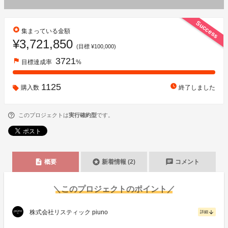
Success
stars
集まっている金額
¥3,721,850
(目標 ¥100,000)
3721
flag
目標達成率
%
1125
watch_later
購入数
終了しました
このプロジェクトは
実行確約型
です。
description
stars
chat
概要
新着情報 (2)
コメント
＼このプロジェクトのポイント／
株式会社リスティック piuno
arrow_downward
詳細