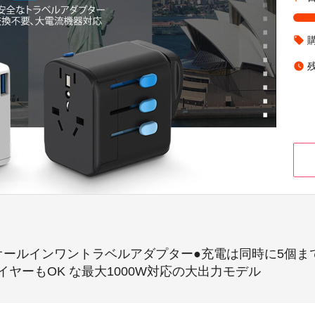
local_offer
watch_later
ルインワントラベルアダプター●充電は同時に5個まで ！PD
ライヤーもOK な最大1000W対応の大出力モデル