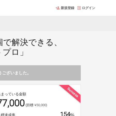
新規登録
ログイン
個で解決できる、
トプロ」
とうございました。
Success
集まっている金額
77,000
¥50,000)
(目標
154
%
目標達成率