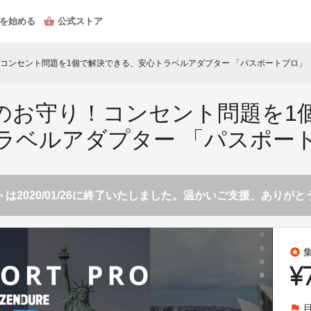
を始める
公式ストア
コンセント問題を1個で解決できる、安心トラベルアダプター 「パスポートプロ」
のお守り！コンセント問題を1
ラベルアダプター 「パスポー
は2020/01/26に終了いたしました。温かいご支援、ありが
stars
¥
flag