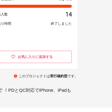
14
購入数
残り時間
終了しました
お気に入りに追加する
help
このプロジェクトは
実行確約型
です。
とQC対応でiPhone、iPadも