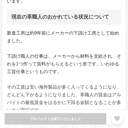
います。
現在の革職人のおかれている状況について
新進工房は約9年前にメーカーの下請け工房として始め
ました。
下請け職人の仕事は、メーカーから材料を支給され、そ
れを1つ作って賃料がもらえるという形です。いわゆる
工賃仕事というものです。
その工賃は安い海外製品が多く入ってくるようになり、
どんどん下がるようになりました。革職人の賃金はアル
バイトの最低賃金をはるかに下回る金額となることが多
いのが実状です。
favorite
プロジェクトは終了いたしました
そういった状況なので、下請けをしている多くの職人が