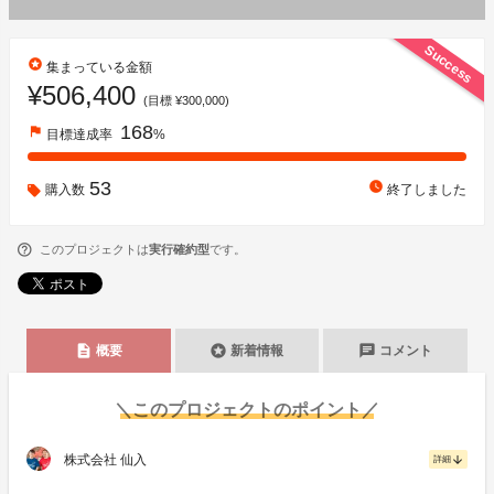
Success
stars
集まっている金額
¥506,400
(目標 ¥300,000)
168
flag
目標達成率
%
53
watch_later
購入数
終了しました
このプロジェクトは
実行確約型
です。
description
stars
chat
概要
新着情報
コメント
＼このプロジェクトのポイント／
株式会社 仙入
arrow_downward
詳細