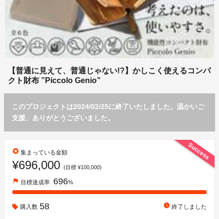
【普通に見えて、普通じゃない!?】かしこく使えるコンパ
クト財布 ”Piccolo Genio”
このプロジェクトは2024/02/25に終了いたしました。温かいご
支援、ありがとうございました。
Success
stars
集まっている金額
¥696,000
(目標 ¥100,000)
696
flag
目標達成率
%
58
watch_later
購入数
終了しました