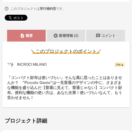
このプロジェクトは
実行確約型
です。
description
stars
chat
概要
新着情報 (2)
コメント
＼このプロジェクトのポイント／
INCROCI MILANO
arrow_downward
詳細
「コンパクト財布は使いづらい」そんな風に思ったことはありませ
んか？ ”Piccolo Genio”は一見普通のデザインの中に、さまざま
な機能を盛り込んだ【普通に見えて、普通じゃない】コンパクト財
布。便利な機能の使い方は、あなた次第！使いづらいなんて、もう
言わせません！
プロジェクト詳細