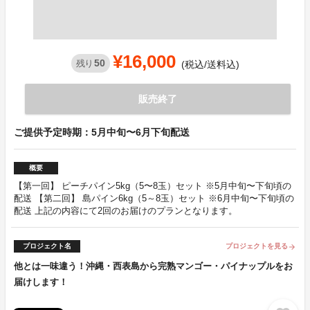
¥16,000
50
残り
(税込/送料込)
販売終了
ご提供予定時期：5月中旬〜6月下旬配送
概要
【第一回】 ピーチパイン5kg（5〜8玉）セット ※5月中旬〜下旬頃の
配送 【第二回】 島パイン6kg（5～8玉）セット ※6月中旬〜下旬頃の
配送 上記の内容にて2回のお届けのプランとなります。
プロジェクト名
プロジェクトを見る
arrow_forward
他とは一味違う！沖縄・西表島から完熟マンゴー・パイナップルをお
届けします！