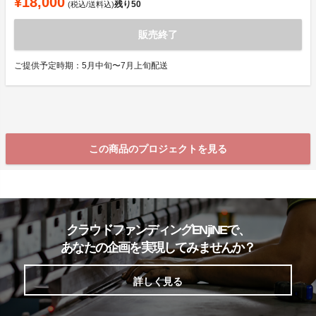
¥18,000
残り
50
(税込/送料込)
販売終了
ご提供予定時期：5月中旬〜7月上旬配送
この商品のプロジェクトを見る
クラウドファンディングENjiNEで、
あなたの企画を実現してみませんか？
詳しく見る