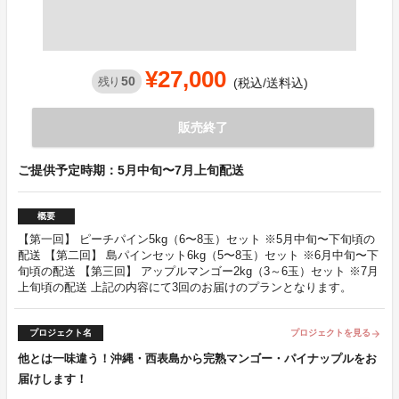
¥27,000
50
残り
(税込/送料込)
販売終了
ご提供予定時期：5月中旬〜7月上旬配送
概要
【第一回】 ピーチパイン5kg（6〜8玉）セット ※5月中旬〜下旬頃の
配送 【第二回】 島パインセット6kg（5〜8玉）セット ※6月中旬〜下
旬頃の配送 【第三回】 アップルマンゴー2kg（3～6玉）セット ※7月
上旬頃の配送 上記の内容にて3回のお届けのプランとなります。
プロジェクト名
プロジェクトを見る
arrow_forward
他とは一味違う！沖縄・西表島から完熟マンゴー・パイナップルをお
届けします！