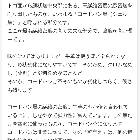
トコ面から網状層中央部にある、高繊維密度の緻密層を
削り出したものが、いわゆる「コードバン層（シェル
層）」と呼ばれる部分です。
ここが最も繊維密度の高く丈夫な部分で、強度が高い理
由です。
味の1つではありますが、牛革は使うほど柔らかくな
り、形状劣化になりやすいです。そのため、クロムなめ
し（薬剤）と顔料染めがほとんど。
その点、コードバンは革そのものが劣化しづらく、硬さ
も残ります。
コードバン層の繊維の密度は牛革の3～5倍と言われて
いる上に、しなやかで弾力性に富んでいます。この層だ
けを贅沢に使ったものが、コードバン革になります。
コードバンは非常に頑丈で、その「堅牢さ」は、他の追