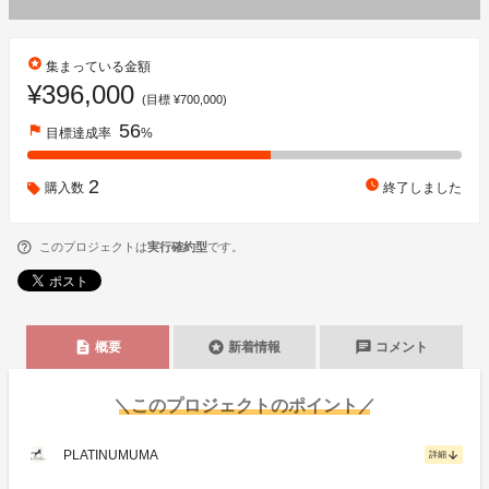
stars
集まっている金額
¥396,000
(目標 ¥700,000)
56
flag
目標達成率
%
2
watch_later
購入数
終了しました
このプロジェクトは
実行確約型
です。
description
stars
chat
概要
新着情報
コメント
＼このプロジェクトのポイント／
PLATINUMUMA
arrow_downward
詳細