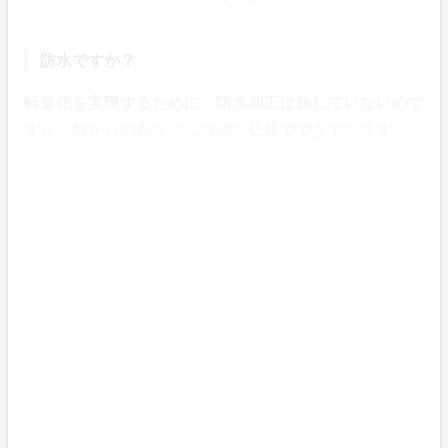
防水ですか？
軽量化を実現するために、防水加工は施していないので
すが、外からの傷などには強い仕様でできています。
メーカーと輸入代理店（プロジェクト実行
者）について
SIDE BY SIDEは香港在住のフランス人、Antoine d'Hau
ssyによって2017年に設立されました。トラベルグッス
はもっと進化できる、その思いが形になった初めての製