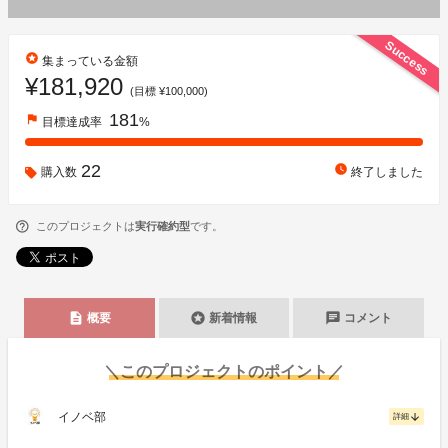
Success
stars
集まっている金額
¥181,920
(目標 ¥100,000)
181
flag
目標達成率
%
22
watch_later
購入数
終了しました
このプロジェクトは
実行確約型
です。
description
stars
chat
概要
新着情報
コメント
＼このプロジェクトのポイント／
イノベ部
arrow_downward
詳細