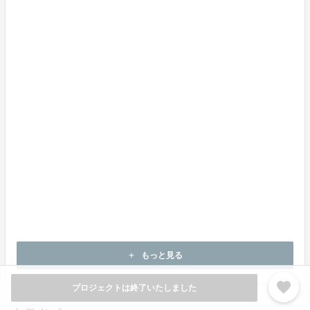
品 POWER PACKERは現在25ヶ国で販売、熱狂的なフ
ァンをつくっています。
海外の革新的な製品や、世界を変えようとする想いが詰
まったモノ作りをしているプロダクト/チームの日本進
出を支援するバイヤーチームです。 日本進出をサポー
トしている製品はホームページでご覧になれます。
株式会社ハンズエイド URL http://www.hands-aid.jp
今後の製品にもご期待ください！
もっと見る
add
favorite
プロジェクトは終了いたしました