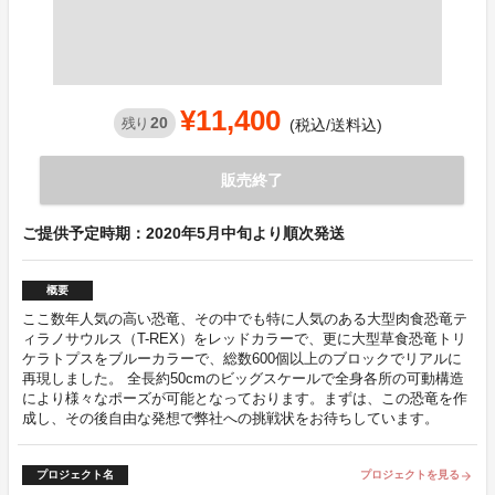
¥11,400
20
残り
(税込/送料込)
販売終了
ご提供予定時期：2020年5月中旬より順次発送
概要
ここ数年人気の高い恐竜、その中でも特に人気のある大型肉食恐竜テ
ィラノサウルス（T-REX）をレッドカラーで、更に大型草食恐竜トリ
ケラトプスをブルーカラーで、総数600個以上のブロックでリアルに
再現しました。 全長約50cmのビッグスケールで全身各所の可動構造
により様々なポーズが可能となっております。まずは、この恐竜を作
成し、その後自由な発想で弊社への挑戦状をお待ちしています。
プロジェクト名
プロジェクトを見る
arrow_forward