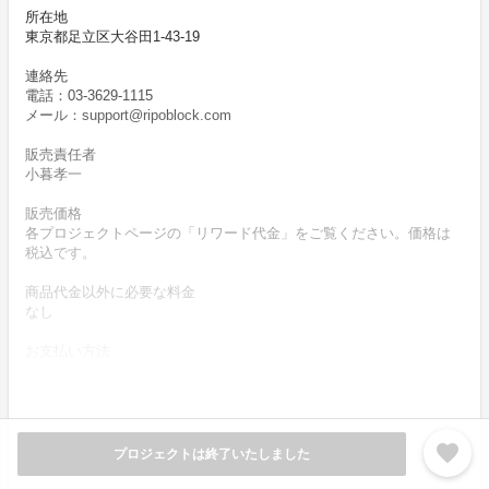
所在地
東京都足立区大谷田1-43-19
連絡先
電話：03-3629-1115
メール：support@ripoblock.com
販売責任者
小暮孝一
販売価格
各プロジェクトページの「リワード代金」をご覧ください。価格は
税込です。
商品代金以外に必要な料金
なし
お支払い方法
クレジットカードによりお支払いいただけます。
お支払い時期
商品購入時に決済します。
favorite
プロジェクトは終了いたしました
商品（リワード記載内容）のお引渡し時期
商品の引渡し時期またはサービスの提供時期は、各プロジェクトペ