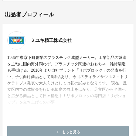
出品者プロフィール
ミユキ精工株式会社
1986年東京下町創業のプラスチック成型メーカー。工業部品の製造
を主軸に国内海外問わず、プラスチック関連のおもちゃ・雑貨製造
も手掛ける。2018年より自社ブランド「リポブロック」の発表を行
い、子供向け商品として6商品あり、今回のティラノサウルス・トリ
ケラトプス発表で大人向けとしては初の試みとなります。 現在、足
立区内での体験会を行い認知度の向上をはかり、足立区から全国へ
と広がる商品として日々構想中！リポブロックの専門店「リポショ
ップ」を立ち上げるのが夢
ホームページ：
https://ripoblock.com
もっと見る
add
お問い合わせ：
support@ripoblock.com