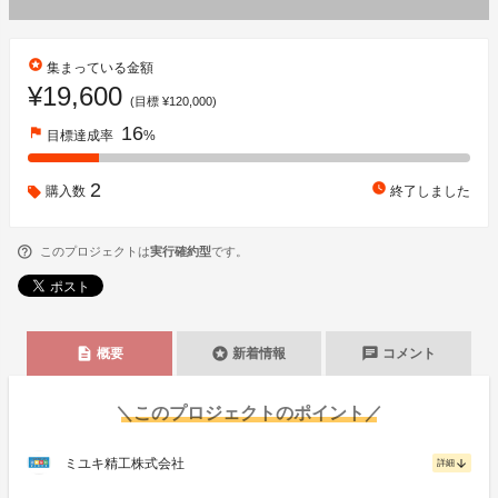
stars
集まっている金額
¥19,600
(目標 ¥120,000)
16
flag
目標達成率
%
2
watch_later
購入数
終了しました
このプロジェクトは
実行確約型
です。
description
stars
chat
概要
新着情報
コメント
＼このプロジェクトのポイント／
ミユキ精工株式会社
arrow_downward
詳細