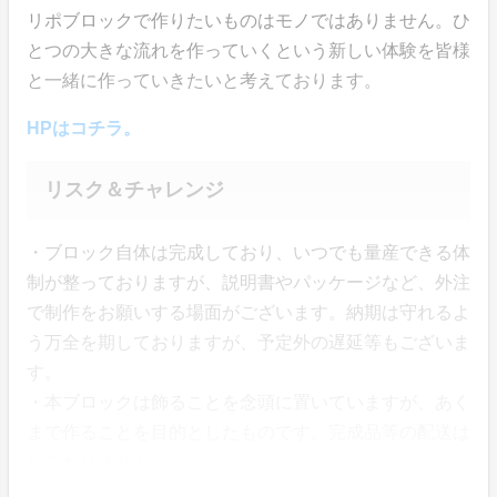
リポブロックで作りたいものはモノではありません。ひ
とつの大きな流れを作っていくという新しい体験を皆様
と一緒に作っていきたいと考えております。
HPはコチラ。
リスク＆チャレンジ
・ブロック自体は完成しており、いつでも量産できる体
制が整っておりますが、説明書やパッケージなど、外注
で制作をお願いする場面がございます。納期は守れるよ
う万全を期しておりますが、予定外の遅延等もございま
す。
・本ブロックは飾ることを念頭に置いていますが、あく
まで作ることを目的としたものです。完成品等の配送は
しておりません。
・立方体になっている部品はあらかじめ定量で封入され