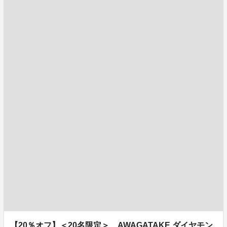
【20％オフ】＜20名限定＞ AWAGATAKE ダイヤモン