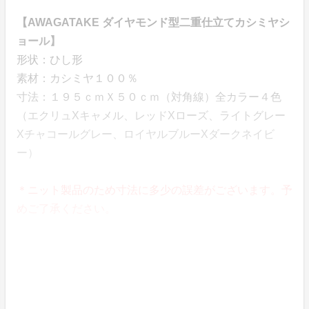
【AWAGATAKE ダイヤモンド型二重仕立てカシミヤシ
ョール】
形状：ひし形
素材：カシミヤ１００％
寸法：１９５ｃｍＸ５０ｃｍ（対角線）全カラー４色
（エクリュXキャメル、レッドXローズ、ライトグレー
Xチャコールグレー、ロイヤルブルーXダークネイビ
ー）
＊ニット製品のため寸法に多少の誤差がございます。予
めご了承ください。
長くお使いいただくために
カシミヤ繊維は、とてもデリケートな繊維です。カシミ
ヤ製品を長く大事にご愛用頂くためにも日頃のお取り扱