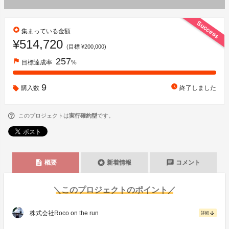
Success
stars
集まっている金額
¥514,720
(目標 ¥200,000)
257
flag
目標達成率
%
9
watch_later
購入数
終了しました
このプロジェクトは
実行確約型
です。
description
stars
chat
概要
新着情報
コメント
＼このプロジェクトのポイント／
株式会社Roco on the run
arrow_downward
詳細