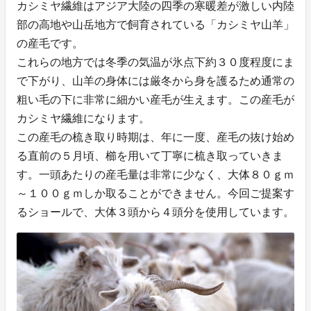
カシミヤ繊維はアジア大陸の四季の寒暖差が激しい内陸
部の高地や山岳地方で飼育されている「カシミヤ山羊」
の産毛です。
これらの地方では冬季の気温が氷点下約３０度程度にま
で下がり、山羊の身体には厳冬から身を護るため通常の
粗い毛の下に非常に細かい産毛が生えます。この産毛が
カシミヤ繊維になります。
この産毛の梳き取り時期は、年に一度、産毛の抜け始め
る直前の５月頃、櫛を用いて丁寧に梳き取っていきま
す。一頭あたりの産毛量は非常に少なく、大体８０ｇｍ
～１００ｇｍしか取ることができません。今回ご提案す
るショールで、大体３頭から４頭分を使用しています。