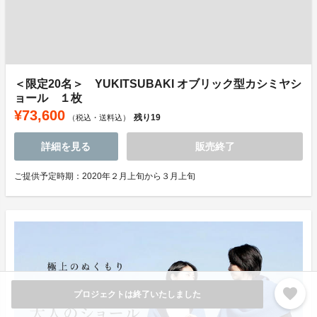
＜限定20名＞ YUKITSUBAKI オブリック型カシミヤシ
ョール １枚
¥73,600
残り
19
（税込・送料込）
詳細を見る
販売終了
ご提供予定時期：2020年２月上旬から３月上旬
favorite
プロジェクトは終了いたしました