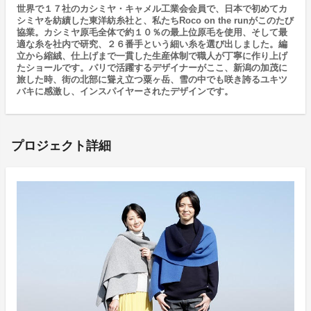
世界で１７社のカシミヤ・キャメル工業会会員で、日本で初めてカ
シミヤを紡績した東洋紡糸社と、私たちRoco on the runがこのたび
協業。カシミヤ原毛全体で約１０％の最上位原毛を使用、そして最
適な糸を社内で研究、２６番手という細い糸を選び出しました。編
立から縮絨、仕上げまで一貫した生産体制で職人が丁寧に作り上げ
たショールです。パリで活躍するデザイナーがここ、新潟の加茂に
旅した時、街の北部に聳え立つ粟ヶ岳、雪の中でも咲き誇るユキツ
バキに感激し、インスパイヤーされたデザインです。
プロジェクト詳細