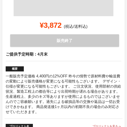
¥3,872
(税込/送料込)
販売終了
ご提供予定時期：4月末
概要
一般販売予定価格 4,400円の12%OFF 昨今の情勢で原材料費や輸送費
の変動により販売価格が変更になる可能性もございます。 デザイン・
仕様が変更になる可能性もございます。 ご注文状況、使用部材の供給
状況、製造工程上の都合等により出荷時期が遅れる場合があります。
生産過程上、多少のキズ等ありますが使用によるものではございませ
んのでご容赦願います。過失による破損品等の交換や返品は一切お受
けできかねます。 商品発送後1ヶ月以内の初期不良の場合のみ対応さ
せていただきます。
プロジェクト名
プロジェクトを見る
arrow_forward