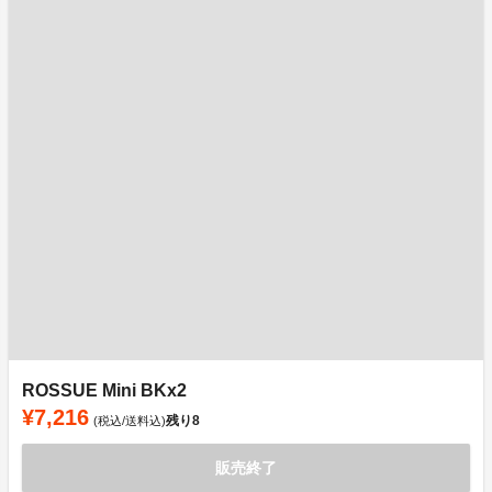
ROSSUE Mini BKx2
¥7,216
残り
8
(税込/送料込)
販売終了