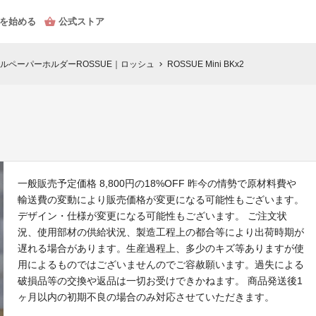
を始める
公式ストア
ルペーパーホルダーROSSUE｜ロッシュ
ROSSUE Mini BKx2
chevron_right
一般販売予定価格 8,800円の18%OFF 昨今の情勢で原材料費や
輸送費の変動により販売価格が変更になる可能性もございます。
デザイン・仕様が変更になる可能性もございます。 ご注文状
況、使用部材の供給状況、製造工程上の都合等により出荷時期が
遅れる場合があります。生産過程上、多少のキズ等ありますが使
用によるものではございませんのでご容赦願います。過失による
破損品等の交換や返品は一切お受けできかねます。 商品発送後1
ヶ月以内の初期不良の場合のみ対応させていただきます。