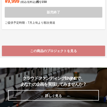
¥9,999
残り
150
(税込/送料込)
販売終了
ご提供予定時期：7月上旬より順次発送
この商品のプロジェクトを見る
クラウドファンディングENjiNEで、
あなたの企画を実現してみませんか？
詳しく見る