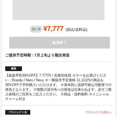
¥7,777
0
残り
(税込/送料込)
販売終了
ご提供予定時期：7月上旬より順次発送
概要
【超超早割30%OFF】7,777円 / 先着50名様 カラーをお選びくださ
い：Brandy / Nero / Navy ※一般販売予定価格 11,111円の商品を
30%OFFで予約購入いただけます。 ※基本的に追跡可能な宅配便での
発送となります。 ※複数の送付先への発送は出来かねます。必ずご購
入者様のご住所をご記入ください。 ※税込・送料無料 ※イニシャル
チャーム付き
プロジェクト名
プロジェクトを見る
arrow_forward