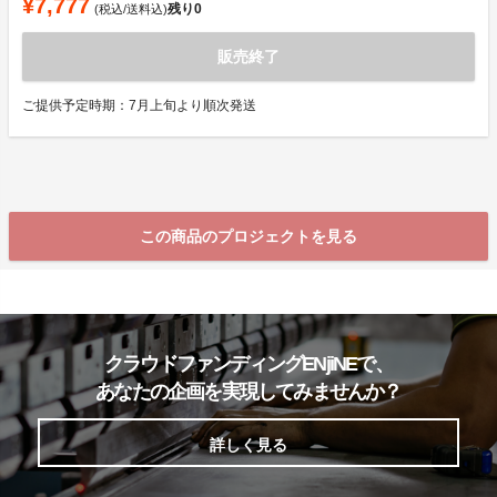
¥7,777
残り
0
(税込/送料込)
販売終了
ご提供予定時期：7月上旬より順次発送
この商品のプロジェクトを見る
クラウドファンディングENjiNEで、
あなたの企画を実現してみませんか？
詳しく見る