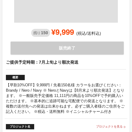
¥9,999
150
残り
(税込/送料込)
販売終了
ご提供予定時期：7月上旬より順次発送
概要
【早割10%OFF】9,999円 / 先着150名様 カラーをお選びください：
Brandy / Nero / Navy ※ NeroとNavyは【8月末より順次発送】となり
ます。 ※一般販売予定価格 11,111円の商品を10%OFFで予約購入い
ただけます。 ※基本的に追跡可能な宅配便での発送となります。 ※
複数の送付先への発送は出来かねます。必ずご購入者様のご住所をご
記入ください。 ※税込・送料無料 ※イニシャルチャーム付き
プロジェクト名
プロジェクトを見る
arrow_forward