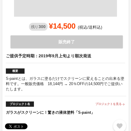
¥14,500
300
残り
(税込/送料込)
販売終了
ご提供予定時期：2019年9月上旬より順次発送
概要
S-paintとは、ガラスに塗るだけでスクリーンに変えることの出来る塗
料です。一般販売価格 18,144円 → 20％OFFの14,500円でご提供い
たします。
プロジェクト名
プロジェクトを見る
arrow_forward
ガラスがスクリーンに！驚きの液体塗料「S-paint」
favorite