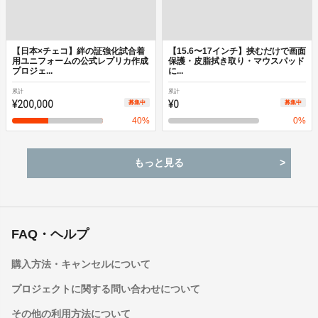
【日本×チェコ】絆の証強化試合着
【15.6〜17インチ】挟むだけで画面
用ユニフォームの公式レプリカ作成
保護・皮脂拭き取り・マウスパッド
プロジェ...
に...
累計
累計
¥200,000
¥0
募集中
募集中
40
%
0
%
もっと見る
FAQ・ヘルプ
購入方法・キャンセルについて
プロジェクトに関する問い合わせについて
その他の利用方法について