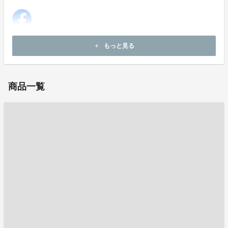
ホームページ：
http://j-bs.biz
もっと見る
add
お問い合わせ：
takashi.obara@j-bs.biz
商品一覧