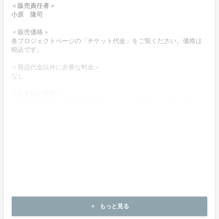
＜販売責任者＞
小原 隆司
＜販売価格＞
各プロジェクトページの「チケット代金」をご覧ください。価格は
税込です。
＜商品代金以外に必要な料金＞
なし
＜お支払い方法＞
クレジットカード（VISA/Master）によりお支払いいただけます。
＜お支払い時期＞
【実行確約型】
商品購入時に決済します。
＜商品（チケット記載内容）のお引渡し時期＞
商品の引渡し時期またはサービスの提供時期は、各プロジェクトペ
ージの記載をご確認ください。
＜キャンセルの可否と条件＞
キャンセルはお受け致しかねます。
もっと見る
add
決済完了後の返金は一切できません。