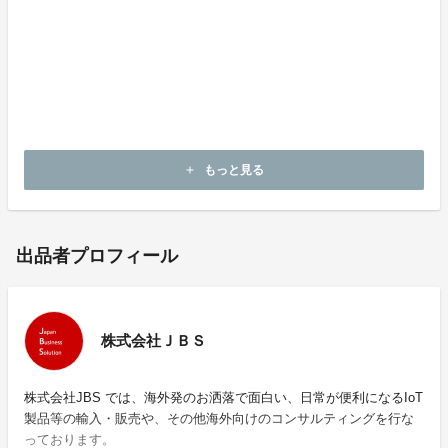
い。
8. 密封して保存してください。
9.（関連法規に明示された内容によって）内容物、容器
を廃棄してください。
※その他の詳しい事項は、物質安全保健の資料（MS
DS）を参照してください。
もっと見る
add
出品者プロフィール
株式会社ＪＢＳ
株式会社JBS では、海外発のお洒落で面白い、日常が便利になるIoT
製品等の輸入・販売や、その他海外向けのコンサルティングを行な
っております。