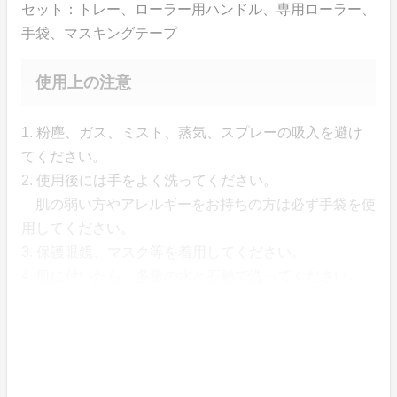
セット：トレー、ローラー用ハンドル、専用ローラー、
手袋、マスキングテープ
使用上の注意
1. 粉塵、ガス、ミスト、蒸気、スプレーの吸入を避け
てください。
2. 使用後には手をよく洗ってください。
肌の弱い方やアレルギーをお持ちの方は必ず手袋を使
用してください。
3. 保護眼鏡、マスク等を着用してください。
4. 肌に付いたら、多量の水と石鹸で洗ってください。
5. MSDS（物質安全保健の資料）によって処置してくだ
さい。
6. 肌に異常が発生した場合、医師による診察を受けて
ください。
7. 塗料の付着した衣服は洗ってから着用してくださ