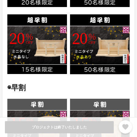
◉早割
favorite
プロジェクトは終了いたしました