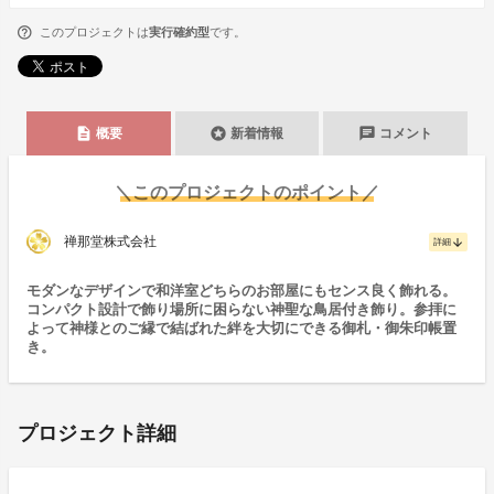
このプロジェクトは
実行確約型
です。
description
stars
chat
概要
新着情報
コメント
＼このプロジェクトのポイント／
禅那堂株式会社
arrow_downward
詳細
モダンなデザインで和洋室どちらのお部屋にもセンス良く飾れる。
コンパクト設計で飾り場所に困らない神聖な鳥居付き飾り。参拝に
よって神様とのご縁で結ばれた絆を大切にできる御札・御朱印帳置
き。
プロジェクト詳細