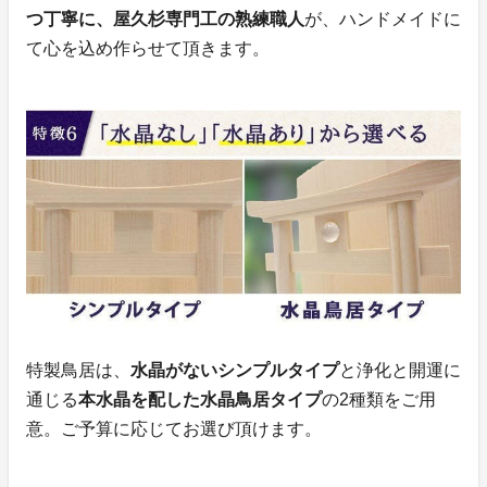
つ丁寧に、屋久杉専門工の熟練職人
が、ハンドメイドに
て心を込め作らせて頂きます。
特製鳥居は、
水晶がないシンプルタイプ
と浄化と開運に
通じる
本水晶を配した水晶鳥居タイプ
の2種類をご用
意。ご予算に応じてお選び頂けます。