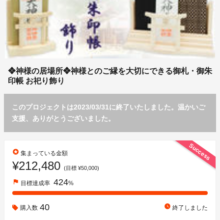
❖神様の居場所❖神様とのご縁を大切にできる御札・御朱
印帳 お祀り飾り
このプロジェクトは2023/03/31に終了いたしました。温かいご
支援、ありがとうございました。
Success
stars
集まっている金額
¥212,480
(目標 ¥50,000)
424
flag
目標達成率
%
40
watch_later
購入数
終了しました