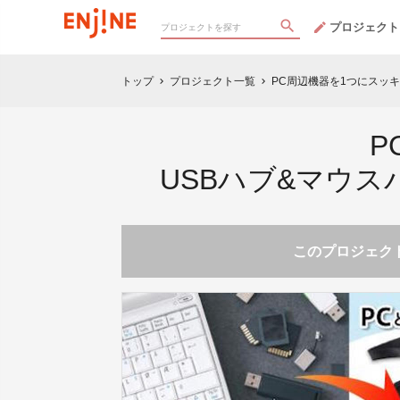
プロジェクト
トップ
プロジェクト一覧
PC周辺機器を1つにスッ
chevron_right
chevron_right
P
USBハブ&マウス
このプロジェクト