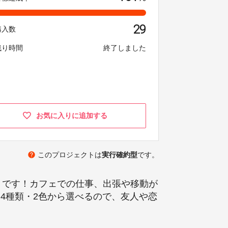
29
購入数
残り時間
終了しました
お気に入りに追加する
help
このプロジェクトは
実行確約型
です。
トです！カフェでの仕事、出張や移動が
4種類・2色から選べるので、友人や恋