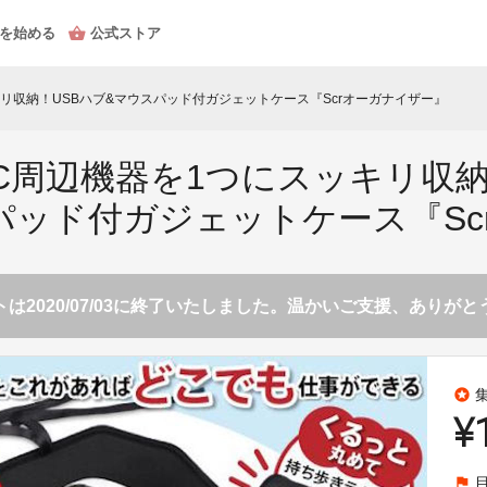
を始める
公式ストア
キリ収納！USBハブ&マウスパッド付ガジェットケース『Scrオーガナイザー』
C周辺機器を1つにスッキリ収
パッド付ガジェットケース『S
は2020/07/03に終了いたしました。温かいご支援、ありが
stars
¥
flag