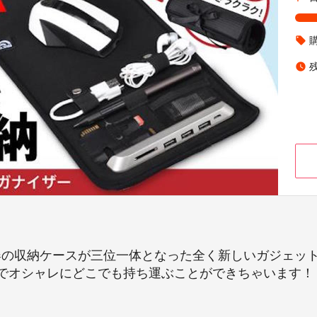
local_offer
watch_later
機器の収納ケースが三位一体となった全く新しいガジェッ
でオシャレにどこでも持ち運ぶことができちゃいます！ 