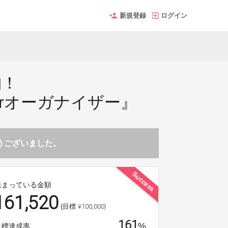
新規登録
ログイン
納！
crオーガナイザー』
とうございました。
Success
集まっている金額
161,520
¥100,000)
(目標
161
%
目標達成率