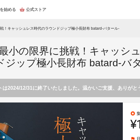
を始める
公式ストア
！キャッシュレス時代のラウンドジップ極小長財布 batard-バタール-
最小の限界に挑戦！キャッシ
ジップ極小長財布 batard-
は2024/12/31に終了いたしました。温かいご支援、ありが
stars
¥
flag