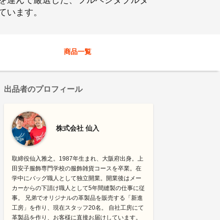
を運んで厳選した、フルベジタブルタ
ています。
商品一覧
出品者のプロフィール
株式会社 仙入
取締役仙入雅之。1987年生まれ、大阪府出身。上
田安子服飾専門学校の服飾雑貨コースを卒業。在
学中にバッグ職人として独立開業。開業後はメー
カーからの下請け職人として5年間縫製の仕事に従
事。 兄弟でオリジナルの革製品を販売する「新進
工房」を作り、現在スタッフ20名。 自社工房にて
革製品を作り、お客様に直接お届けしています。