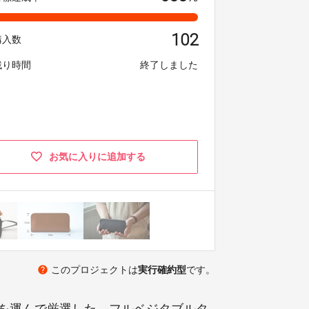
102
購入数
残り時間
終了しました
お気に入りに追加する
help
このプロジェクトは
実行確約型
です。