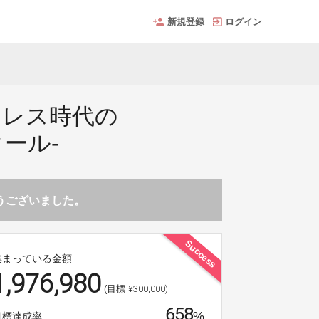
新規登録
ログイン
ュレス時代の
バタール-
とうございました。
Success
集まっている金額
1,976,980
¥300,000)
(目標
658
%
目標達成率