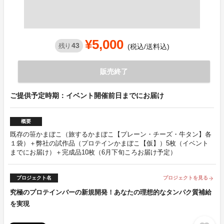
¥5,000
43
残り
(税込/送料込)
販売終了
ご提供予定時期：イベント開催前日までにお届け
概要
既存の笹かまぼこ（旅するかまぼこ【プレーン・チーズ・牛タン】各
１袋）＋弊社の試作品（プロテインかまぼこ【仮】）5枚（イベント
までにお届け）＋完成品10枚（6月下旬ころお届け予定）
プロジェクト名
プロジェクトを見る
arrow_forward
究極のプロテインバーの新規開発！あなたの理想的なタンパク質補給
を実現