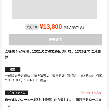
¥13,800
18
残り
(税込/送料込)
販売終了
ご提供予定時期：12/21のご注文締め切り後、12/26までにお届
け。
概要
一般販売予定価格：19,800円→ 数量限定【消費税・送料込みで価格
で30％OFF】13,860円（税込）
プロジェクト名
プロジェクトを見る
arrow_forward
自分好みのコーヒー1杯を【焙煎】から楽しむ。「珈琲考具ロースタ
ー」