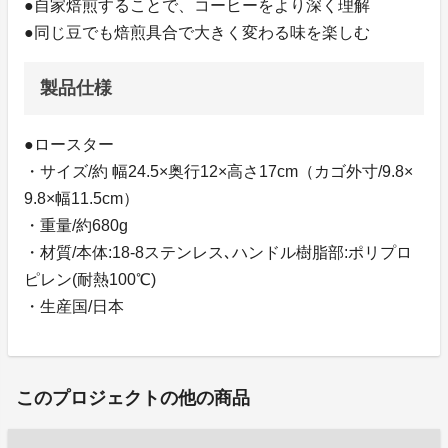
●自家焙煎することで、コーヒーをより深く理解
●同じ豆でも焙煎具合で大きく変わる味を楽しむ
製品仕様
●ロースター
・サイズ/約 幅24.5×奥行12×高さ17cm（カゴ外寸/9.8×
9.8×幅11.5cm）
・重量/約680g
・材質/本体:18-8ステンレス､ハンドル樹脂部:ポリプロ
ピレン(耐熱100℃)
・生産国/日本
このプロジェクトの他の商品