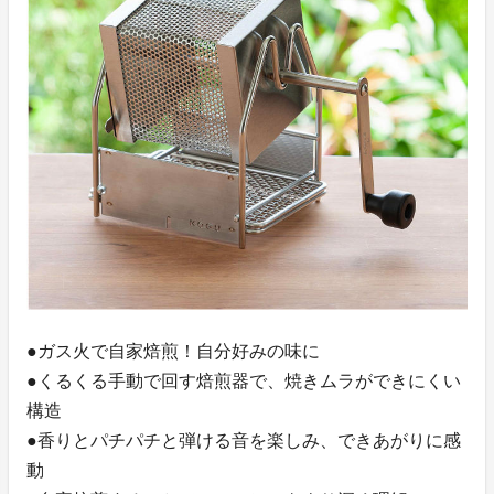
●ガス火で自家焙煎！自分好みの味に
●くるくる手動で回す焙煎器で、焼きムラができにくい
構造
●香りとパチパチと弾ける音を楽しみ、できあがりに感
動