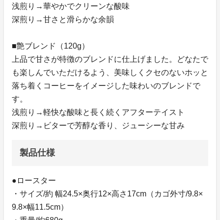
浅煎り→華やかでクリーンな酸味
深煎り→甘さと滑らかな余韻
■艶ブレンド（120g）
上品で甘さが特徴のブレンドに仕上げました。どなたで
も楽しんでいただけるよう、美味しくクセのないホッと
落ち着くコーヒーをイメージした味わいのブレンドで
す。
浅煎り→軽快な酸味と長く続くアフターテイスト
深煎り→ビターで芳醇な香り、ジューシーな甘み
製品仕様
●ロースター
・サイズ/約 幅24.5×奥行12×高さ17cm（カゴ外寸/9.8×
9.8×幅11.5cm）