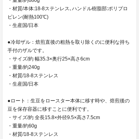
・重量/約680g
・材質/本体:18-8ステンレス､ハンドル樹脂部:ポリプロ
ピレン(耐熱100℃)
・生産国/日本
●冷却ザル：焙煎直後の粗熱を取り除くのに便利な持ち
手付のザルです。
・サイズ/約 幅35.3×奥行25×高さ6cm
・重量/約240g
・材質/18-8ステンレス
・生産国/日本
●ロート：生豆をロースター本体に移す時や、焙煎後の
豆を保存容器に移すことに便利です。
・サイズ/約 全長15.8×外径9.5×高さ7.5cm
・重量/約60g
・材質/18-8ステンレス