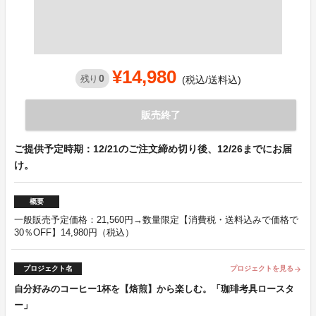
¥14,980
0
残り
(税込/送料込)
販売終了
ご提供予定時期：12/21のご注文締め切り後、12/26までにお届
け。
概要
一般販売予定価格：21,560円→数量限定【消費税・送料込みで価格で
30％OFF】14,980円（税込）
プロジェクト名
プロジェクトを見る
arrow_forward
自分好みのコーヒー1杯を【焙煎】から楽しむ。「珈琲考具ロースタ
ー」