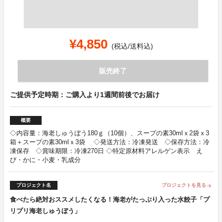
¥4,850
(税込/送料込)
販売終了
ご提供予定時期：ご購入より1週間前後でお届け
概要
◇内容量：海老しゅうぼう180ｇ（10個）、スープの素30mlｘ2袋ｘ3
箱＋スープの素30mlｘ3袋 ◇発送方法：冷凍発送 ◇保存方法：冷
凍保存 ◇賞味期限：冷凍270日 ◇特定原材料アレルゲン表示 え
び・かに・小麦・乳成分
プロジェクト名
プロジェクトを見る
arrow_forward
食べたら絶対おススメしたくなる！海老がたっぷり入った水餃子「プ
リプリ海老しゅうぼう」