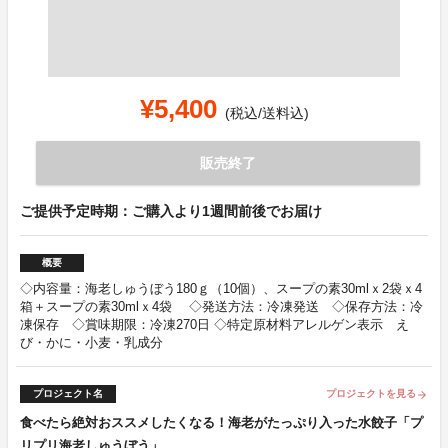
¥5,400
(税込/送料込)
販売終了
ご提供予定時期：ご購入より1週間前後でお届け
概要
◇内容量：海老しゅうぼう180ｇ（10個）、スープの素30mlｘ2袋ｘ4
箱＋スープの素30mlｘ4袋 ◇発送方法：冷凍発送 ◇保存方法：冷
凍保存 ◇賞味期限：冷凍270日 ◇特定原材料アレルゲン表示 え
び・かに・小麦・乳成分
プロジェクト名
プロジェクトを見る
arrow_forward
食べたら絶対おススメしたくなる！海老がたっぷり入った水餃子「プ
リプリ海老しゅうぼう」