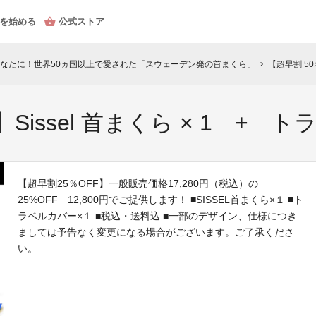
を始める
公式ストア
なたに！世界50ヵ国以上で愛された「スウェーデン発の首まくら」
【超早割 50
chevron_right
issel 首まくら × 1 + ト
【超早割25％OFF】一般販売価格17,280円（税込）の
25%OFF 12,800円でご提供します！ ■SISSEL首まくら×１ ■ト
ラベルカバー×１ ■税込・送料込 ■一部のデザイン、仕様につき
ましては予告なく変更になる場合がございます。ご了承くださ
い。