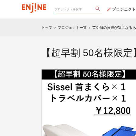
プロジェクト
トップ
プロジェクト一覧
首や肩の負担が気になるあ
chevron_right
chevron_right
【超早割 50名様限定】S