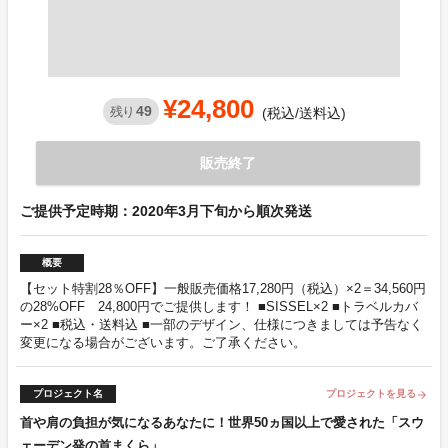
¥24,800
49
残り
(税込/送料込)
販売終了
ご提供予定時期：2020年3月下旬から順次発送
概要
【セット特割28％OFF】一般販売価格17,280円（税込）×2＝34,560円
の28%OFF 24,800円でご提供します！ ■SISSEL×2 ■トラベルカバ
ー×2 ■税込・送料込 ■一部のデザイン、仕様につきましては予告なく
変更になる場合がございます。ご了承ください。
プロジェクト名
プロジェクトを見る
arrow_forward
首や肩の負担が気になるあなたに！世界50ヵ国以上で愛された「スウ
ェーデン発の首まくら」